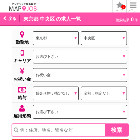
0
キープ
メニュー
戻る
東京都 中央区 の求人一覧
0
検索結果:
件
勤務地
キャリア
お祝い金
給与
雇用形態