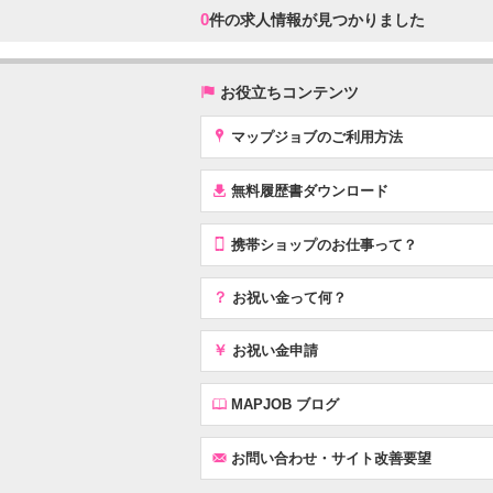
0
件の求人情報が見つかりました
(
お役立ちコンテンツ
x
マップジョブのご利用方法
í
無料履歴書ダウンロード
T
携帯ショップのお仕事って？
？
お祝い金って何？
￥
お祝い金申請
E
MAPJOB ブログ
F
お問い合わせ・サイト改善要望