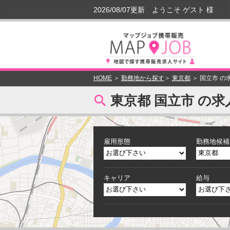
HOME
＞
勤務地から探す
＞
東京都
＞ 国立市 の
[
東京都 国立市 の求
雇用形態
勤務地候補
キャリア
給与