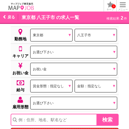
0
キープ
メニュー
戻る
東京都 八王子市 の求人一覧
2
検索結果:
件
勤務地
キャリア
お祝い金
給与
雇用形態