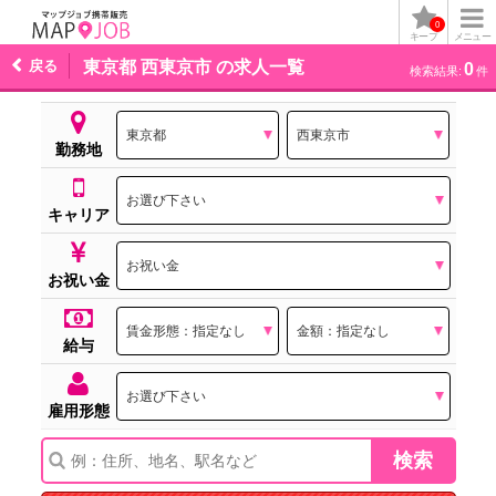
0
キープ
メニュー
戻る
東京都 西東京市 の求人一覧
0
検索結果:
件
勤務地
キャリア
お祝い金
給与
雇用形態