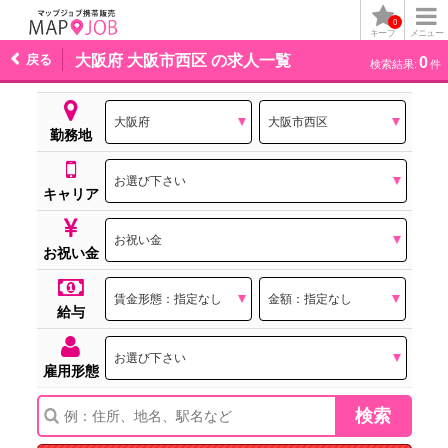
0
キープ
メニュー
戻る
大阪府 大阪市西区 の求人一覧
0
検索結果:
件
勤務地
キャリア
お祝い金
給与
雇用形態