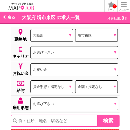
0
キープ
メニュー
戻る
大阪府 堺市東区 の求人一覧
0
検索結果:
件
勤務地
キャリア
お祝い金
給与
雇用形態