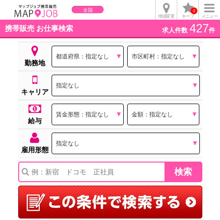
全国
0
地域変更
キープ
メニュー
427
携帯販売 お仕事検索
求人件数
件
勤務地
キャリア
給与
雇用形態