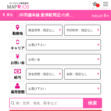
0
キープ
メニュー
戻る
JR羽越本線 新津駅周辺 の求人一覧
0
検索結果:
件
勤務地
キャリア
お祝い金
給与
雇用形態