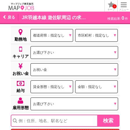
0
キープ
メニュー
戻る
JR羽越本線 遊佐駅周辺 の求人一覧
0
検索結果:
件
勤務地
キャリア
お祝い金
給与
雇用形態