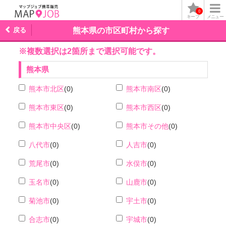
0
キープ
メニュー
戻る
熊本県の市区町村から探す
※複数選択は2箇所まで選択可能です。
熊本県
熊本市北区
(0)
熊本市南区
(0)
熊本市東区
(0)
熊本市西区
(0)
熊本市中央区
(0)
熊本市その他
(0)
八代市
(0)
人吉市
(0)
荒尾市
(0)
水俣市
(0)
玉名市
(0)
山鹿市
(0)
菊池市
(0)
宇土市
(0)
合志市
(0)
宇城市
(0)